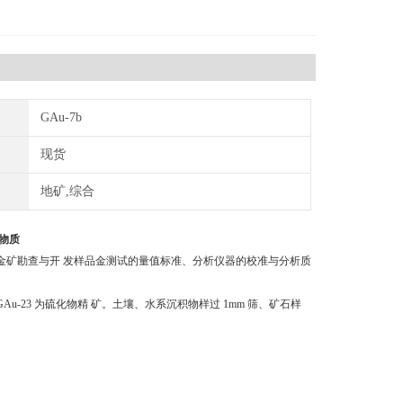
GAu-7b
现货
地矿,综合
物质
查、金矿勘查与开 发样品金测试的量值标准、分析仪器的校准与分析质
23 为硫化物精 矿。土壤、水系沉积物样过 1mm 筛、矿石样