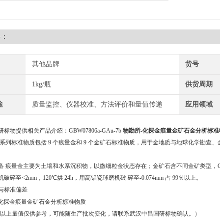
料：
其他品牌
货号
1kg/瓶
供货周期
途
质量监控、仪器校准、方法评价和量值传递
应用领域
标物提供相关产品介绍：GBW07806a-GAu-7b
物勘所-化探金痕量金矿石金分析标准
本系列标准物质包括 9 个痕量金和 9 个金矿石标准物质，用于金地质与地球化学勘
备 痕量金主要为土壤和水系沉积物，以微细粒金状态存在；金矿石含不同金矿类型，GAu-
破碎至<2mm，120℃烘 24h，用高铝瓷球磨机破 碎至-0.074mm 占 99％以上。
与标准偏差
：以上量值仅供参考，可能随生产批次变化，请联系武汉中昌国研标物确认。）