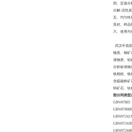
四、定值分析
分解-活性炭
五、均匀性和
良好。样品经
六、使用与
武汉中昌国
物质、铜矿
准物质、铅
分析标准物
铁精粉、铁
含硫磁铁矿
钽矿石、钛精
部分同类型
GBW078
GBW078
GBW072
GBW072
GBW072