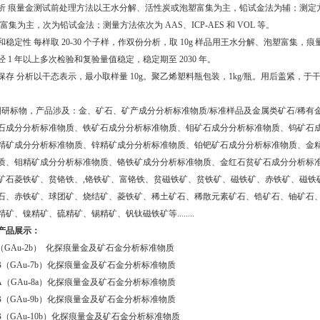
 痕量金测试前处理方法以王水分解、活性炭或泡塑富集为主，铅试金法为辅；测定方法为 G
富集为主，次为铅试金法；测量方法依次为 AAS、ICP-AES 和 VOL 等。
稳定性 每样取 20-30 个子样，作双份分析，取 10g 样品用王水分解、泡塑富集，痕量
 1 年以上多次检验和复验量值稳定，稳定期至 2030 年。
保存 分析以干态表示，最小取样量 10g。聚乙烯塑料瓶包装，1kg/瓶。用后盖紧，于
研标物，产品涉及：金、矿石、矿产成分分析标准物质/标准样品及金属类矿石/稀有
石成分分析标准物质、铁矿石成分分析标准物质、钼矿石成分分析标准物质、钨矿石
精矿成分分析标准物质、锌精矿成分分析标准物质、铂钯矿石成分分析标准物质、金
质、钼精矿成分分析标准物质、铬铁矿成分分析标准物质、金红石贫矿石成分分析标
矿石菱铁矿、贫铬铁、,铬铁矿、富铬铁、贫磁铁矿、贫铁矿、磁铁矿、赤铁矿、磁铁
石、赤铁矿、球团矿、烧结矿、菱铁矿、稀土矿石、稀散元素矿石、锆矿石、铀矿石
矿、镍精矿、硫精矿、锡精矿、钒钛磁铁矿等........
产品展示：
05（GAu-2b） 化探痕量金及矿石金分析标准物质
06B（GAu-7b）化探痕量金及矿石金分析标准物质
42A（GAu-8a）化探痕量金及矿石金分析标准物质
43B（GAu-9b）化探痕量金及矿石金分析标准物质
44B（GAu-10b）化探痕量金及矿石金分析标准物质