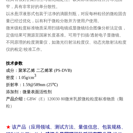
窄，具有非常好的单分散性。
以水悬浮液形式包装于洁净的滴眼剂瓶，对应每种粒径的微粒固含
量已经过优化，以有利于微粒分散并方便用户使用。
微米级粒度标准物质采用扫描电镜或显微镜结合图像分析法定值，
定值结果可溯源至国家长度基准。可用于扫描/透射电子显微镜、
不同原理的粒度测量仪，如激光衍射法粒度仪、动态光散射法粒度
仪的检定/校准工作。
技术参数
成分：聚苯乙烯 二乙烯苯 (PS-DVB)
3
密度：1.05g/cm
折射率：1.59@589nm (25℃)
添加剂：微量表面活性剂
产品介绍：
GBW（E）120030 80微米乳胶微粒粒度标准物质（颗
粒）
★
该产品（应用领域、测试方法、量值信息、包装规格、