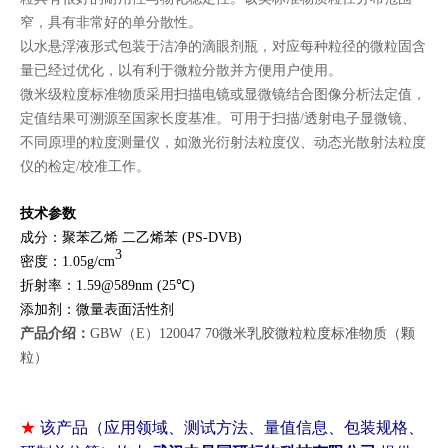
窄，具有非常好的单分散性。
以水悬浮液形式包装于洁净的滴眼剂瓶，对应每种粒径的微粒固含
量已经过优化，以有利于微粒分散并方便用户使用。
微米级粒度标准物质采用扫描电镜或显微镜结合图像分析法定值，
定值结果可溯源至国家长度基准。可用于扫描/透射电子显微镜、
不同原理的粒度测量仪，如激光衍射法粒度仪、动态光散射法粒度
仪的检定/校准工作。
技术参数
成分：聚苯乙烯 二乙烯苯 (PS-DVB)
3
密度：1.05g/cm
折射率：1.59@589nm (25℃)
添加剂：微量表面活性剂
产品介绍：
GBW（E）120047 70微米乳胶微粒粒度标准物质（颗
粒）
★
该产品（应用领域、测试方法、量值信息、包装规格、